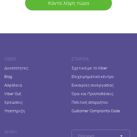
Κάντε λήψη τώρα
VIBER
ΕΤΑΙΡΕΊΑ
Δυνατότητες
Σχετικά με το Viber
Blog
Επιχειρηματικό κέντρο
Ασφάλεια
Ευκαιρίες συνεργασίας
Viber Out
Όροι και Προϋποθέσεις
Χρεώσεις
Πολιτική απορρήτου
Υποστήριξη
Customer Complaints Code
ΛΉΨΗ
Ελληνικά