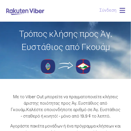
Σύνδεση
Togg
navig
Τρόπος κλήσης προς Άγ.
Ευστάθιος από Γκουάμ
Με το Viber Out μπορείτε να πραγματοποιείτε κλήσεις
άριστης ποιότητας προς Άγ. Ευστάθιος από
Γκουάμ.
Καλέστε οποιονδήποτε αριθμό σε Άγ. Ευστάθιος
- σταθερό ή κινητό! - μόνο από 19.9 ¢ το λεπτό.
Αγοράστε πακέτα μονάδων ή ένα πρόγραμμα κλήσεων και