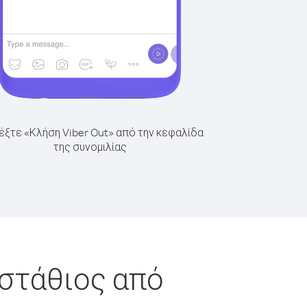
έξτε «Κλήση Viber Out» από την κεφαλίδα
της συνομιλίας
υστάθιος από