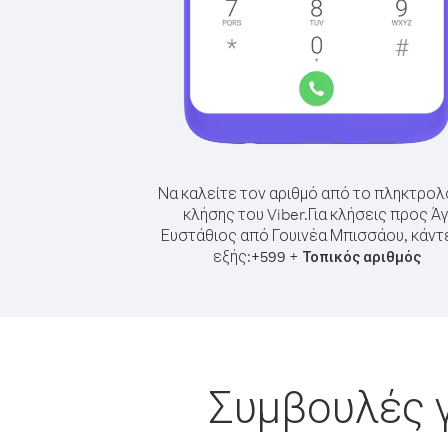
Να καλείτε τον αριθμό από το πληκτρολ
κλήσης του Viber.
Για κλήσεις προς Άγ
Ευστάθιος από Γουινέα Μπισσάου, κάντ
εξής:
+
+
599
Τοπικός αριθμός
Συμβουλές γ