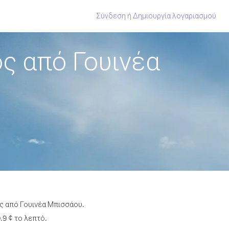
Σύνδεση
ή
Δημιουργία λογαριασμού
ς από Γουινέα
ος από Γουινέα Μπισσάου.
.9 ¢ το λεπτό.