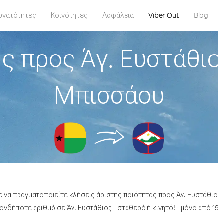
υνατότητες
Κοινότητες
Ασφάλεια
Viber Out
Blog
ς προς Άγ. Ευστάθιο
Μπισσάου
ε να πραγματοποιείτε κλήσεις άριστης ποιότητας προς Άγ. Ευστάθι
νδήποτε αριθμό σε Άγ. Ευστάθιος - σταθερό ή κινητό! - μόνο από 19