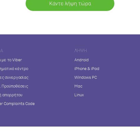
Κάντε λήψη τώρα
ΊΑ
ΛΉΨΗ
 με το Viber
Android
ηματικό κέντρο
iPhone & iPad
ες συνεργασίας
Windows PC
ι Προϋποθέσεις
Mac
ή απορρήτου
Linux
r Complaints Code