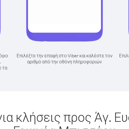
όγιο
Επιλέξτε την επαφή στο Viber και καλέστε τον
Επιλ
.
αριθμό από την οθόνη πληροφοριών
ε τα
ια κλήσεις προς Άγ. Ε