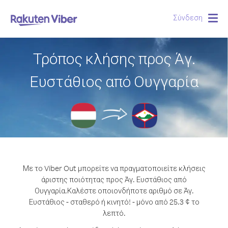
Σύνδεση
Togg
navig
Τρόπος κλήσης προς Άγ.
Ευστάθιος από Ουγγαρία
Με το Viber Out μπορείτε να πραγματοποιείτε κλήσεις
άριστης ποιότητας προς Άγ. Ευστάθιος από
Ουγγαρία.
Καλέστε οποιονδήποτε αριθμό σε Άγ.
Ευστάθιος - σταθερό ή κινητό! - μόνο από 25.3 ¢ το
λεπτό.