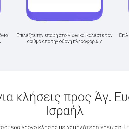
όγιο
Επιλέξτε την επαφή στο Viber και καλέστε τον
Επιλ
.
αριθμό από την οθόνη πληροφοριών
ια κλήσεις προς Άγ. Ε
Ισραήλ
σσότερο χρόνο κλήσης με χαμηλότερη χρέωση. Επ