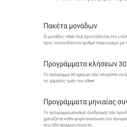
Πακέτα μονάδων
Οι μονάδες Viber Out προστίθενται στο υπό
προς οποιονδήποτε αριθμό παγκοσμίως με τι
Προγράμματα κλήσεων 30
Το πρόγραμμα 30 ημερών σάς επιτρέπει να π
τις χαμηλές τιμές του Viber.
Προγράμματα μηνιαίας σ
Το πρόγραμμα μηνιαίας συνδρομής σάς προσφ
χρειάζεται κάθε φορά ανανέωση του προγράμ
που ήδη πραγματοποιείτε.