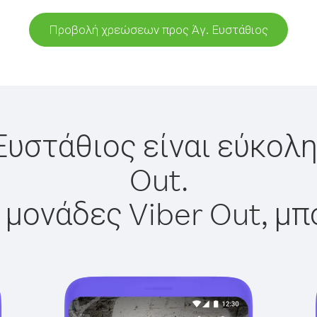
Προβολή χρεώσεων προς Άγ. Ευστάθιος
Ευστάθιος είναι εύκολ
Out.
 μονάδες Viber Out, μπ