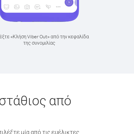
έξτε «Κλήση Viber Out» από την κεφαλίδα
της συνομιλίας
υστάθιος από
ιλέξτε μία από τις ευέλικτες