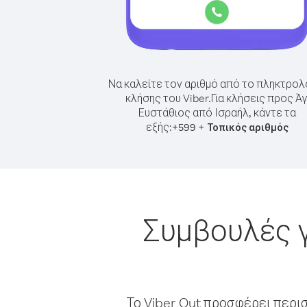
Να καλείτε τον αριθμό από το πληκτρολ
κλήσης του Viber.
Για κλήσεις προς Άγ
Ευστάθιος από Ισραήλ, κάντε τα
εξής:
+
+
599
Τοπικός αριθμός
Συμβουλές γ
Το Viber Out προσφέρει περι