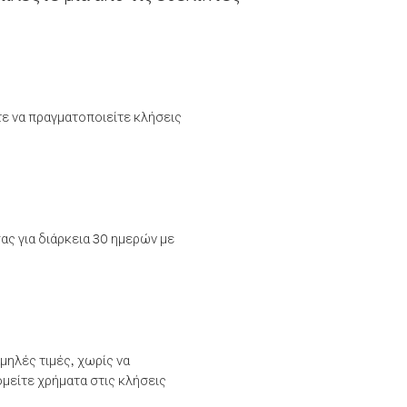
τε να πραγματοποιείτε κλήσεις
ας για διάρκεια 30 ημερών με
μηλές τιμές, χωρίς να
μείτε χρήματα στις κλήσεις