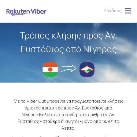
Σύνδεση
Togg
navig
Τρόπος κλήσης προς Άγ.
Ευστάθιος από Νίγηρας
Με το Viber Out μπορείτε να πραγματοποιείτε κλήσεις
άριστης ποιότητας προς Άγ. Ευστάθιος από
Νίγηρας.
Καλέστε οποιονδήποτε αριθμό σε Άγ.
Ευστάθιος - σταθερό ή κινητό! - μόνο από 19.9 ¢ το
λεπτό.