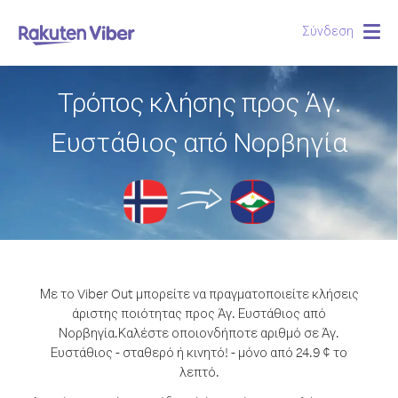
Σύνδεση
Togg
navig
Τρόπος κλήσης προς Άγ.
Ευστάθιος από Νορβηγία
Με το Viber Out μπορείτε να πραγματοποιείτε κλήσεις
άριστης ποιότητας προς Άγ. Ευστάθιος από
Νορβηγία.
Καλέστε οποιονδήποτε αριθμό σε Άγ.
Ευστάθιος - σταθερό ή κινητό! - μόνο από 24.9 ¢ το
λεπτό.