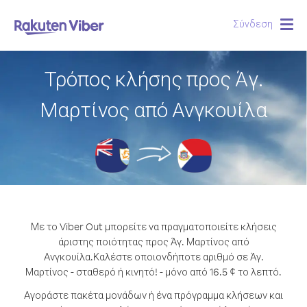
Σύνδεση
Togg
navig
Τρόπος κλήσης προς Άγ.
Μαρτίνος από Ανγκουίλα
Με το Viber Out μπορείτε να πραγματοποιείτε κλήσεις
άριστης ποιότητας προς Άγ. Μαρτίνος από
Ανγκουίλα.
Καλέστε οποιονδήποτε αριθμό σε Άγ.
Μαρτίνος - σταθερό ή κινητό! - μόνο από 16.5 ¢ το λεπτό.
Αγοράστε πακέτα μονάδων ή ένα πρόγραμμα κλήσεων και