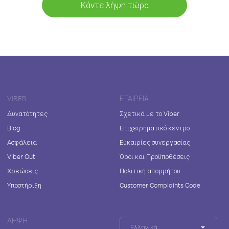
Κάντε λήψη τώρα
VIBER
ΕΤΑΙΡΕΊΑ
Δυνατότητες
Σχετικά με το Viber
Blog
Επιχειρηματικό κέντρο
Ασφάλεια
Ευκαιρίες συνεργασίας
Viber Out
Όροι και Προϋποθέσεις
Χρεώσεις
Πολιτική απορρήτου
Υποστήριξη
Customer Complaints Code
ΛΉΨΗ
Ελληνικά