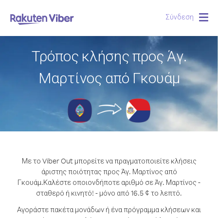
Σύνδεση
Togg
navig
Τρόπος κλήσης προς Άγ.
Μαρτίνος από Γκουάμ
Με το Viber Out μπορείτε να πραγματοποιείτε κλήσεις
άριστης ποιότητας προς Άγ. Μαρτίνος από
Γκουάμ.
Καλέστε οποιονδήποτε αριθμό σε Άγ. Μαρτίνος -
σταθερό ή κινητό! - μόνο από 16.5 ¢ το λεπτό.
Αγοράστε πακέτα μονάδων ή ένα πρόγραμμα κλήσεων και