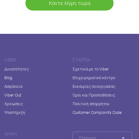
Κάντε λήψη τώρα
VIBER
ΕΤΑΙΡΕΊΑ
Δυνατότητες
Σχετικά με το Viber
Blog
Επιχειρηματικό κέντρο
Ασφάλεια
Ευκαιρίες συνεργασίας
Viber Out
Όροι και Προϋποθέσεις
Χρεώσεις
Πολιτική απορρήτου
Υποστήριξη
Customer Complaints Code
ΛΉΨΗ
Ελληνικά