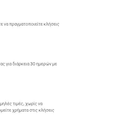
τε να πραγματοποιείτε κλήσεις
ας για διάρκεια 30 ημερών με
μηλές τιμές, χωρίς να
μείτε χρήματα στις κλήσεις