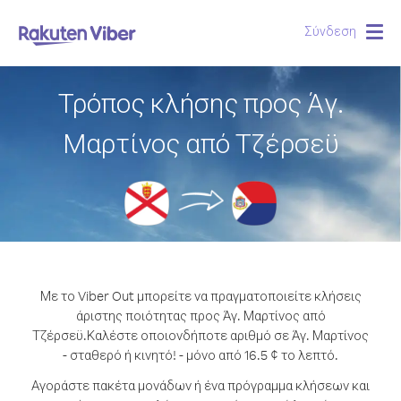
Σύνδεση
Togg
navig
Τρόπος κλήσης προς Άγ.
Μαρτίνος από Τζέρσεϋ
Με το Viber Out μπορείτε να πραγματοποιείτε κλήσεις
άριστης ποιότητας προς Άγ. Μαρτίνος από
Τζέρσεϋ.
Καλέστε οποιονδήποτε αριθμό σε Άγ. Μαρτίνος
- σταθερό ή κινητό! - μόνο από 16.5 ¢ το λεπτό.
Αγοράστε πακέτα μονάδων ή ένα πρόγραμμα κλήσεων και