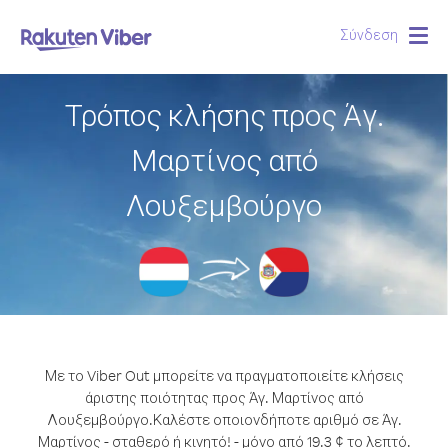
Σύνδεση
Togg
navig
Τρόπος κλήσης προς Άγ.
Μαρτίνος από
Λουξεμβούργο
Με το Viber Out μπορείτε να πραγματοποιείτε κλήσεις
άριστης ποιότητας προς Άγ. Μαρτίνος από
Λουξεμβούργο.
Καλέστε οποιονδήποτε αριθμό σε Άγ.
Μαρτίνος - σταθερό ή κινητό! - μόνο από 19.3 ¢ το λεπτό.