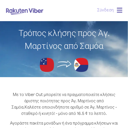
Σύνδεση
Togg
navig
Τρόπος κλήσης προς Άγ.
Μαρτίνος από Σαμόα
Με το Viber Out μπορείτε να πραγματοποιείτε κλήσεις
άριστης ποιότητας προς Άγ. Μαρτίνος από
Σαμόα.
Καλέστε οποιονδήποτε αριθμό σε Άγ. Μαρτίνος -
σταθερό ή κινητό! - μόνο από 16.5 ¢ το λεπτό.
Αγοράστε πακέτα μονάδων ή ένα πρόγραμμα κλήσεων και