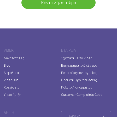
Κάντε λήψη τώρα
VIBER
ΕΤΑΙΡΕΊΑ
Δυνατότητες
Σχετικά με το Viber
Blog
Επιχειρηματικό κέντρο
Ασφάλεια
Ευκαιρίες συνεργασίας
Viber Out
Όροι και Προϋποθέσεις
Χρεώσεις
Πολιτική απορρήτου
Υποστήριξη
Customer Complaints Code
ΛΉΨΗ
Ελληνικά