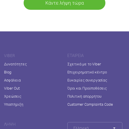
Κάντε λήψη τώρα
VIBER
ΕΤΑΙΡΕΊΑ
Δυνατότητες
Σχετικά με το Viber
Blog
Επιχειρηματικό κέντρο
Ασφάλεια
Ευκαιρίες συνεργασίας
Viber Out
Όροι και Προϋποθέσεις
Χρεώσεις
Πολιτική απορρήτου
Υποστήριξη
Customer Complaints Code
ΛΉΨΗ
Ελληνικά