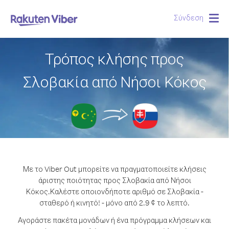
Σύνδεση
Togg
navig
Τρόπος κλήσης προς
Σλοβακία από Νήσοι Κόκος
Με το Viber Out μπορείτε να πραγματοποιείτε κλήσεις
άριστης ποιότητας προς Σλοβακία από Νήσοι
Κόκος.
Καλέστε οποιονδήποτε αριθμό σε Σλοβακία -
σταθερό ή κινητό! - μόνο από 2.9 ¢ το λεπτό.
Αγοράστε πακέτα μονάδων ή ένα πρόγραμμα κλήσεων και