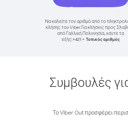
Να καλείτε τον αριθμό από το πληκτρολ
κλήσης του Viber.
Για κλήσεις προς Σλοβ
από Γαλλική Πολυνησία, κάντε τα
εξής:
+
+
421
Τοπικός αριθμός
Συμβουλές γι
Το Viber Out προσφέρει περι