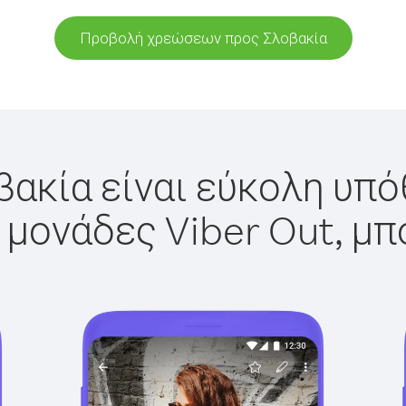
Προβολή χρεώσεων προς Σλοβακία
ακία είναι εύκολη υπό
 μονάδες Viber Out, μπ