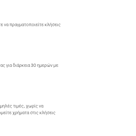
τε να πραγματοποιείτε κλήσεις
ας για διάρκεια 30 ημερών με
μηλές τιμές, χωρίς να
μείτε χρήματα στις κλήσεις