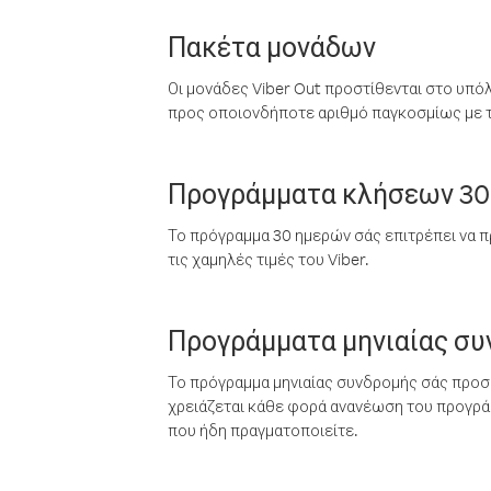
Πακέτα μονάδων
Οι μονάδες Viber Out προστίθενται στο υπό
προς οποιονδήποτε αριθμό παγκοσμίως με τι
Προγράμματα κλήσεων 30
Το πρόγραμμα 30 ημερών σάς επιτρέπει να π
τις χαμηλές τιμές του Viber.
Προγράμματα μηνιαίας σ
Το πρόγραμμα μηνιαίας συνδρομής σάς προσφ
χρειάζεται κάθε φορά ανανέωση του προγράμ
που ήδη πραγματοποιείτε.