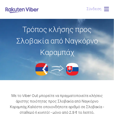
Σύνδεση
Togg
navig
Τρόπος κλήσης προς
Σλοβακία από Ναγκόρνο
Καραμπάχ
Με το Viber Out μπορείτε να πραγματοποιείτε κλήσεις
άριστης ποιότητας προς Σλοβακία από Ναγκόρνο
Καραμπάχ.
Καλέστε οποιονδήποτε αριθμό σε Σλοβακία -
σταθερό ή κινητό! - μόνο από 2.9 ¢ το λεπτό.