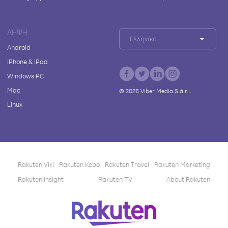
ΛΉΨΗ
Ελληνικά
Android
iPhone & iPad
Windows PC
Mac
©
2026
Viber Media S.à r.l.
Linux
Rakuten Viki
Rakuten Kobo
Rakuten Travel
Rakuten Marketing
Rakuten Insight
Rakuten TV
About Rakuten