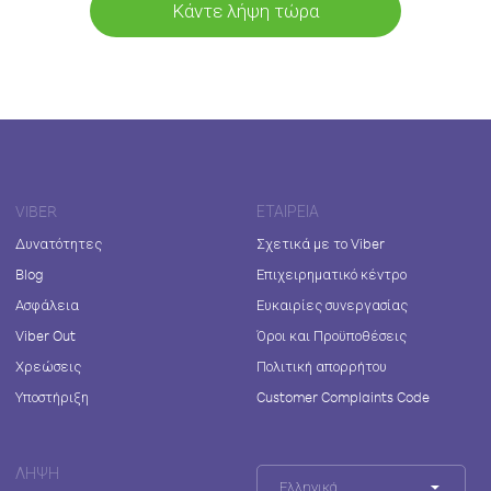
Κάντε λήψη τώρα
VIBER
ΕΤΑΙΡΕΊΑ
Δυνατότητες
Σχετικά με το Viber
Blog
Επιχειρηματικό κέντρο
Ασφάλεια
Ευκαιρίες συνεργασίας
Viber Out
Όροι και Προϋποθέσεις
Χρεώσεις
Πολιτική απορρήτου
Υποστήριξη
Customer Complaints Code
ΛΉΨΗ
Ελληνικά