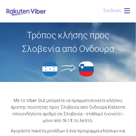
Σύνδεση
Togg
navig
Τρόπος κλήσης προς
Σλοβενία από Ονδούρα
Με το Viber Out μπορείτε να πραγματοποιείτε κλήσεις
άριστης ποιότητας προς Σλοβενία από Ονδούρα.
Καλέστε
οποιονδήποτε αριθμό σε Σλοβενία - σταθερό ή κινητό! -
μόνο από 16.1 ¢ το λεπτό.
Αγοράστε πακέτα μονάδων ή ένα πρόγραμμα κλήσεων και