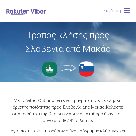
Σύνδεση
Togg
navig
Τρόπος κλήσης προς
Σλοβενία από Μακάο
Με το Viber Out μπορείτε να πραγματοποιείτε κλήσεις
άριστης ποιότητας προς Σλοβενία από Μακάο.
Καλέστε
οποιονδήποτε αριθμό σε Σλοβενία - σταθερό ή κινητό! -
μόνο από 16.1 ¢ το λεπτό.
Αγοράστε πακέτα μονάδων ή ένα πρόγραμμα κλήσεων και