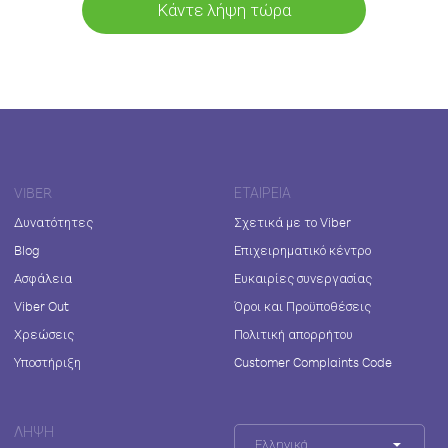
Κάντε λήψη τώρα
VIBER
ΕΤΑΙΡΕΊΑ
Δυνατότητες
Σχετικά με το Viber
Blog
Επιχειρηματικό κέντρο
Ασφάλεια
Ευκαιρίες συνεργασίας
Viber Out
Όροι και Προϋποθέσεις
Χρεώσεις
Πολιτική απορρήτου
Υποστήριξη
Customer Complaints Code
ΛΉΨΗ
Ελληνικά