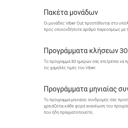
Πακέτα μονάδων
Οι μονάδες Viber Out προστίθενται στο υπό
προς οποιονδήποτε αριθμό παγκοσμίως με τι
Προγράμματα κλήσεων 30
Το πρόγραμμα 30 ημερών σάς επιτρέπει να π
τις χαμηλές τιμές του Viber.
Προγράμματα μηνιαίας σ
Το πρόγραμμα μηνιαίας συνδρομής σάς προσφ
χρειάζεται κάθε φορά ανανέωση του προγράμ
που ήδη πραγματοποιείτε.