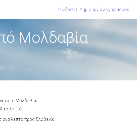
Σύνδεση
ή
Δημιουργία λογαριασμού
από Μολδαβία
ενία από Μολδαβία.
¢ το λεπτό.
 ανά λεπτό προς Σλοβενία.