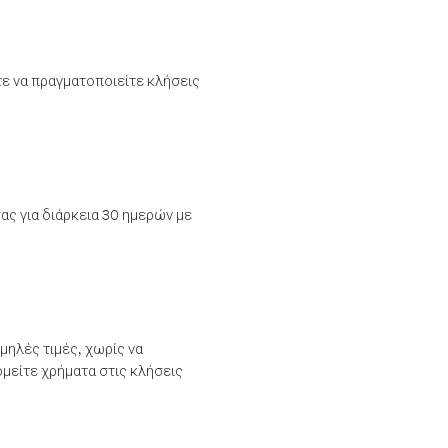
τε να πραγματοποιείτε κλήσεις
ας για διάρκεια 30 ημερών με
μηλές τιμές, χωρίς να
μείτε χρήματα στις κλήσεις