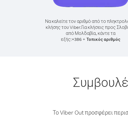
Να καλείτε τον αριθμό από το πληκτρολ
κλήσης του Viber.
Για κλήσεις προς Σλοβ
από Μολδαβία, κάντε τα
εξής:
+
+
386
Τοπικός αριθμός
Συμβουλές
Το Viber Out προσφέρει περι