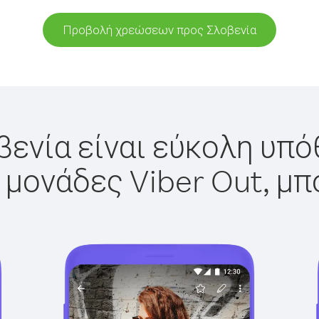
Προβολή χρεώσεων προς Σλοβενία
βενία είναι εύκολη υπόθ
 μονάδες Viber Out, μπ