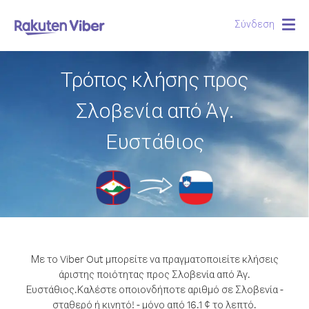
Σύνδεση
Togg
navig
Τρόπος κλήσης προς
Σλοβενία από Άγ.
Ευστάθιος
Με το Viber Out μπορείτε να πραγματοποιείτε κλήσεις
άριστης ποιότητας προς Σλοβενία από Άγ.
Ευστάθιος.
Καλέστε οποιονδήποτε αριθμό σε Σλοβενία -
σταθερό ή κινητό! - μόνο από 16.1 ¢ το λεπτό.