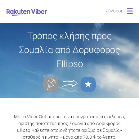
Σύνδεση
Togg
navig
Τρόπος κλήσης προς
Σομαλία από Δορυφόρος
Ellipso
Με το Viber Out μπορείτε να πραγματοποιείτε κλήσεις
άριστης ποιότητας προς Σομαλία από Δορυφόρος
Ellipso.
Καλέστε οποιονδήποτε αριθμό σε Σομαλία -
σταθερό ή κινητό! - μόνο από 70.0 ¢ το λεπτό.