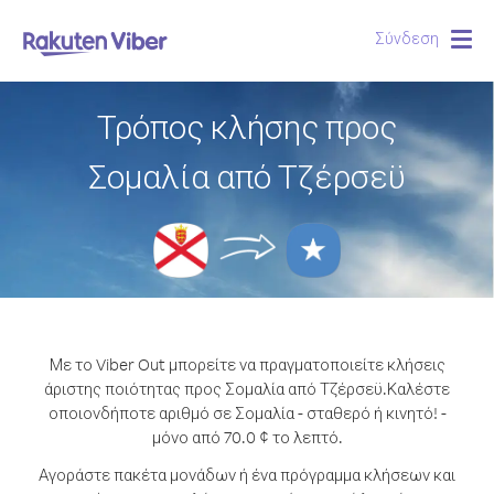
Σύνδεση
Togg
navig
Τρόπος κλήσης προς
Σομαλία από Τζέρσεϋ
Με το Viber Out μπορείτε να πραγματοποιείτε κλήσεις
άριστης ποιότητας προς Σομαλία από Τζέρσεϋ.
Καλέστε
οποιονδήποτε αριθμό σε Σομαλία - σταθερό ή κινητό! -
μόνο από 70.0 ¢ το λεπτό.
Αγοράστε πακέτα μονάδων ή ένα πρόγραμμα κλήσεων και