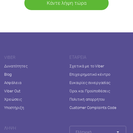
Κάντε λήψη τώρα
VIBER
ΕΤΑΙΡΕΊΑ
Δυνατότητες
Σχετικά με το Viber
Blog
Επιχειρηματικό κέντρο
Ασφάλεια
Ευκαιρίες συνεργασίας
Viber Out
Όροι και Προϋποθέσεις
Χρεώσεις
Πολιτική απορρήτου
Υποστήριξη
Customer Complaints Code
ΛΉΨΗ
Ελληνικά