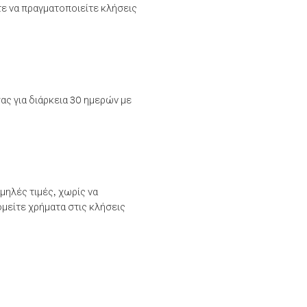
τε να πραγματοποιείτε κλήσεις
ας για διάρκεια 30 ημερών με
μηλές τιμές, χωρίς να
μείτε χρήματα στις κλήσεις