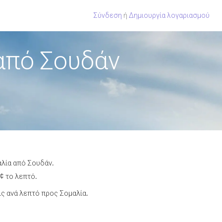
Σύνδεση
ή
Δημιουργία λογαριασμού
από Σουδάν
αλία από Σουδάν.
¢ το λεπτό.
ς ανά λεπτό προς Σομαλία.