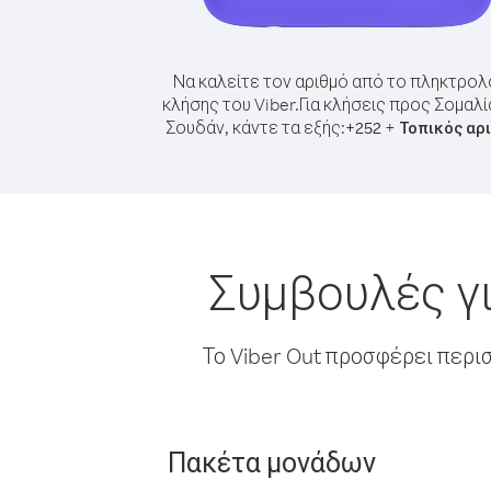
Να καλείτε τον αριθμό από το πληκτρολ
κλήσης του Viber.
Για κλήσεις προς Σομαλί
Σουδάν, κάντε τα εξής:
+
+
252
Τοπικός αρ
Συμβουλές γι
Το Viber Out προσφέρει περι
Πακέτα μονάδων