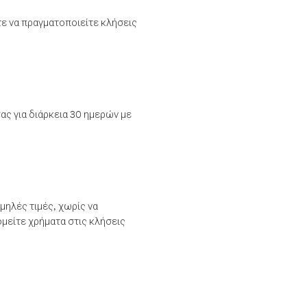
τε να πραγματοποιείτε κλήσεις
ας για διάρκεια 30 ημερών με
μηλές τιμές, χωρίς να
μείτε χρήματα στις κλήσεις