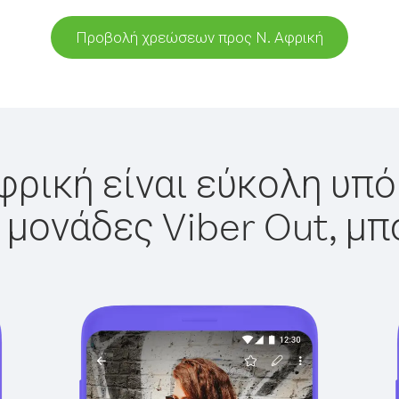
Προβολή χρεώσεων προς Ν. Αφρική
φρική είναι εύκολη υπό
 μονάδες Viber Out, μπ