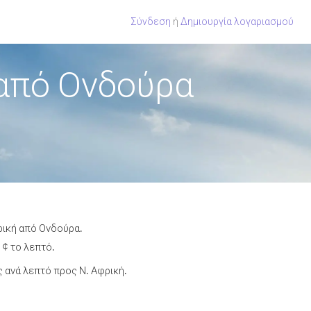
Σύνδεση
ή
Δημιουργία λογαριασμού
 από Ονδούρα
ρική από Ονδούρα.
 ¢ το λεπτό.
 ανά λεπτό προς Ν. Αφρική.