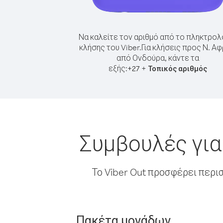
Να καλείτε τον αριθμό από το πληκτρολ
κλήσης του Viber.
Για κλήσεις προς Ν. Αφ
από Ονδούρα, κάντε τα
εξής:
+
+
27
Τοπικός αριθμός
Συμβουλές για
Το Viber Out προσφέρει περι
Πακέτα μονάδων