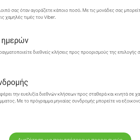
λοιπό σας όταν αγοράζετε κάποιο ποσό. Με τις μονάδες σας μπορεί
ς χαμηλές τιμές του Viber.
 ημερών
ραγματοποιείτε διεθνείς κλήσεις προς προορισμούς της επιλογής σ
υνδρομής
έρει την ευελιξία διεθνών κλήσεων προς σταθερά και κινητά σε χα
ματος. Με το πρόγραμμα μηνιαίας συνδρομής μπορείτε να εξοικονο
Αναζήτηση για περισσότερους προορισμούς