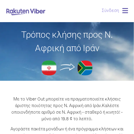
Σύνδεση
Togg
navig
Τρόπος κλήσης προς Ν.
Αφρική από Ιράν
Με το Viber Out μπορείτε να πραγματοποιείτε κλήσεις
άριστης ποιότητας προς Ν. Αφρική από Ιράν.
Καλέστε
οποιονδήποτε αριθμό σε Ν. Αφρική - σταθερό ή κινητό! -
μόνο από 19.8 ¢ το λεπτό.
Αγοράστε πακέτα μονάδων ή ένα πρόγραμμα κλήσεων και