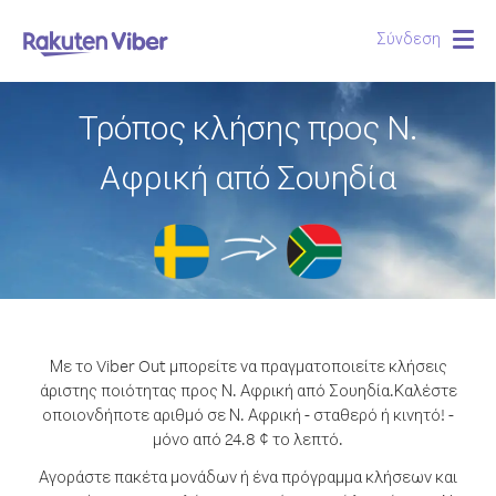
Σύνδεση
Togg
navig
Τρόπος κλήσης προς Ν.
Αφρική από Σουηδία
Με το Viber Out μπορείτε να πραγματοποιείτε κλήσεις
άριστης ποιότητας προς Ν. Αφρική από Σουηδία.
Καλέστε
οποιονδήποτε αριθμό σε Ν. Αφρική - σταθερό ή κινητό! -
μόνο από 24.8 ¢ το λεπτό.
Αγοράστε πακέτα μονάδων ή ένα πρόγραμμα κλήσεων και