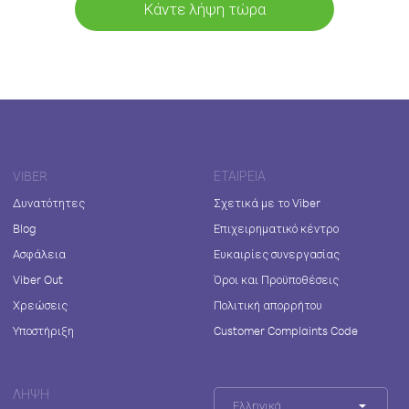
Κάντε λήψη τώρα
VIBER
ΕΤΑΙΡΕΊΑ
Δυνατότητες
Σχετικά με το Viber
Blog
Επιχειρηματικό κέντρο
Ασφάλεια
Ευκαιρίες συνεργασίας
Viber Out
Όροι και Προϋποθέσεις
Χρεώσεις
Πολιτική απορρήτου
Υποστήριξη
Customer Complaints Code
ΛΉΨΗ
Ελληνικά