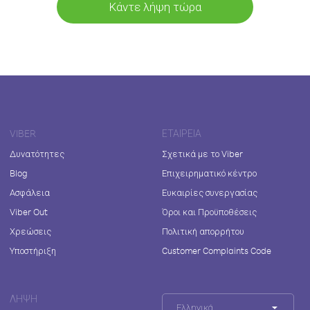
Κάντε λήψη τώρα
VIBER
ΕΤΑΙΡΕΊΑ
Δυνατότητες
Σχετικά με το Viber
Blog
Επιχειρηματικό κέντρο
Ασφάλεια
Ευκαιρίες συνεργασίας
Viber Out
Όροι και Προϋποθέσεις
Χρεώσεις
Πολιτική απορρήτου
Υποστήριξη
Customer Complaints Code
ΛΉΨΗ
Ελληνικά