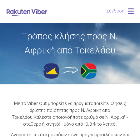
Σύνδεση
Togg
navig
Τρόπος κλήσης προς Ν.
Αφρική από Τοκελάου
Με το Viber Out μπορείτε να πραγματοποιείτε κλήσεις
άριστης ποιότητας προς Ν. Αφρική από
Τοκελάου.
Καλέστε οποιονδήποτε αριθμό σε Ν. Αφρική -
σταθερό ή κινητό! - μόνο από 19.8 ¢ το λεπτό.
Αγοράστε πακέτα μονάδων ή ένα πρόγραμμα κλήσεων και