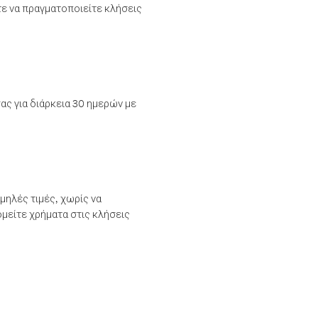
τε να πραγματοποιείτε κλήσεις
ας για διάρκεια 30 ημερών με
μηλές τιμές, χωρίς να
μείτε χρήματα στις κλήσεις