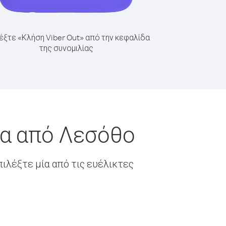
έξτε «Κλήση Viber Out» από την κεφαλίδα
της συνομιλίας
έα από Λεσόθο
ιλέξτε μία από τις ευέλικτες