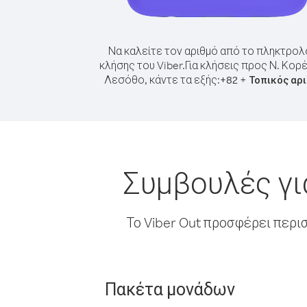
Να καλείτε τον αριθμό από το πληκτρολ
κλήσης του Viber.
Για κλήσεις προς Ν. Κορ
Λεσόθο, κάντε τα εξής:
+
+
82
Τοπικός αρ
Συμβουλές γι
Το Viber Out προσφέρει περι
Πακέτα μονάδων