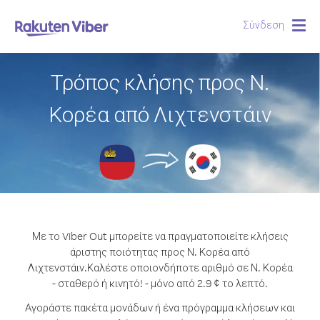
Σύνδεση
Togg
navig
Τρόπος κλήσης προς Ν.
Κορέα από Λιχτενστάιν
Με το Viber Out μπορείτε να πραγματοποιείτε κλήσεις
άριστης ποιότητας προς Ν. Κορέα από
Λιχτενστάιν.
Καλέστε οποιονδήποτε αριθμό σε Ν. Κορέα
- σταθερό ή κινητό! - μόνο από 2.9 ¢ το λεπτό.
Αγοράστε πακέτα μονάδων ή ένα πρόγραμμα κλήσεων και