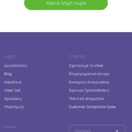
Κάντε λήψη τώρα
VIBER
ΕΤΑΙΡΕΊΑ
Δυνατότητες
Σχετικά με το Viber
Blog
Επιχειρηματικό κέντρο
Ασφάλεια
Ευκαιρίες συνεργασίας
Viber Out
Όροι και Προϋποθέσεις
Χρεώσεις
Πολιτική απορρήτου
Υποστήριξη
Customer Complaints Code
ΛΉΨΗ
Ελληνικά