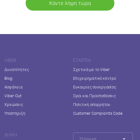
Κάντε λήψη τώρα
VIBER
ΕΤΑΙΡΕΊΑ
Δυνατότητες
Σχετικά με το Viber
Blog
Επιχειρηματικό κέντρο
Ασφάλεια
Ευκαιρίες συνεργασίας
Viber Out
Όροι και Προϋποθέσεις
Χρεώσεις
Πολιτική απορρήτου
Υποστήριξη
Customer Complaints Code
ΛΉΨΗ
Ελληνικά