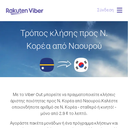
Σύνδεση
Togg
navig
Τρόπος κλήσης προς Ν.
Κορέα από Ναουρού
Με το Viber Out μπορείτε να πραγματοποιείτε κλήσεις
άριστης ποιότητας προς Ν. Κορέα από Ναουρού.
Καλέστε
οποιονδήποτε αριθμό σε Ν. Κορέα - σταθερό ή κινητό! -
μόνο από 2.9 ¢ το λεπτό.
Αγοράστε πακέτα μονάδων ή ένα πρόγραμμα κλήσεων και