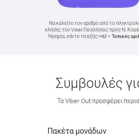
Να καλείτε τον αριθμό από το πληκτρολ
κλήσης του Viber.
Για κλήσεις προς Ν. Κορ
Νιγηρία, κάντε τα εξής:
+
+
82
Τοπικός αρι
Συμβουλές γι
Το Viber Out προσφέρει περι
Πακέτα μονάδων