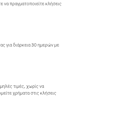
τε να πραγματοποιείτε κλήσεις
ας για διάρκεια 30 ημερών με
μηλές τιμές, χωρίς να
μείτε χρήματα στις κλήσεις