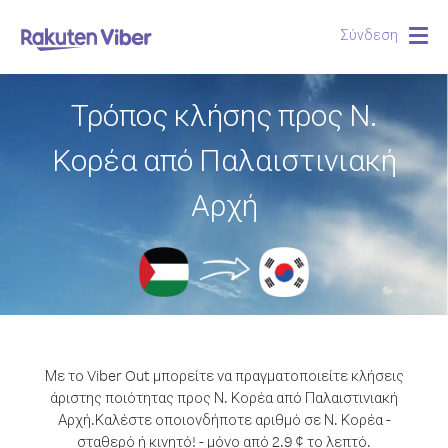
Σύνδεση
Togg
navig
Τρόπος κλήσης προς Ν.
Κορέα από Παλαιστινιακή
Αρχή
Με το Viber Out μπορείτε να πραγματοποιείτε κλήσεις
άριστης ποιότητας προς Ν. Κορέα από Παλαιστινιακή
Αρχή.
Καλέστε οποιονδήποτε αριθμό σε Ν. Κορέα -
σταθερό ή κινητό! - μόνο από 2.9 ¢ το λεπτό.