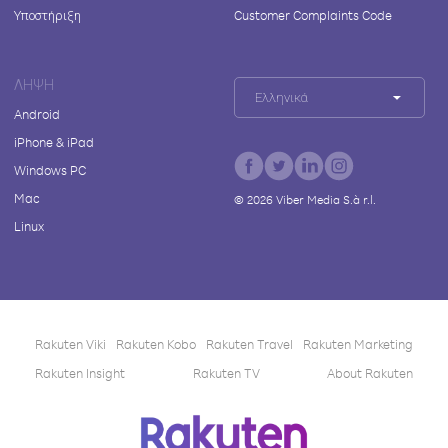
Υποστήριξη
Customer Complaints Code
ΛΉΨΗ
Ελληνικά
Android
iPhone & iPad
Windows PC
Mac
©
2026
Viber Media S.à r.l.
Linux
Rakuten Viki
Rakuten Kobo
Rakuten Travel
Rakuten Marketing
Rakuten Insight
Rakuten TV
About Rakuten