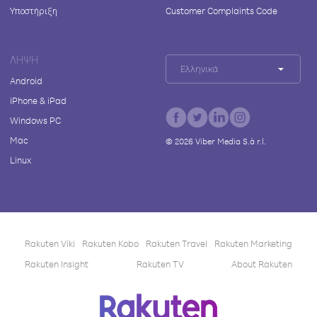
Υποστήριξη
Customer Complaints Code
ΛΉΨΗ
Ελληνικά
Android
iPhone & iPad
Windows PC
Mac
©
2026
Viber Media S.à r.l.
Linux
Rakuten Viki
Rakuten Kobo
Rakuten Travel
Rakuten Marketing
Rakuten Insight
Rakuten TV
About Rakuten