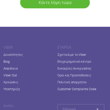
Κάντε λήψη τώρα
VIBER
ΕΤΑΙΡΕΊΑ
Δυνατότητες
Σχετικά με το Viber
Blog
Επιχειρηματικό κέντρο
Ασφάλεια
Ευκαιρίες συνεργασίας
Viber Out
Όροι και Προϋποθέσεις
Χρεώσεις
Πολιτική απορρήτου
Υποστήριξη
Customer Complaints Code
ΛΉΨΗ
Ελληνικά