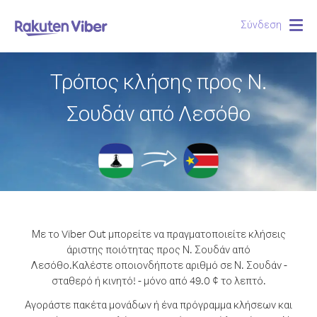
Σύνδεση
Togg
navig
Τρόπος κλήσης προς Ν.
Σουδάν από Λεσόθο
Με το Viber Out μπορείτε να πραγματοποιείτε κλήσεις
άριστης ποιότητας προς Ν. Σουδάν από
Λεσόθο.
Καλέστε οποιονδήποτε αριθμό σε Ν. Σουδάν -
σταθερό ή κινητό! - μόνο από 49.0 ¢ το λεπτό.
Αγοράστε πακέτα μονάδων ή ένα πρόγραμμα κλήσεων και