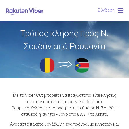
Σύνδεση
Togg
navig
Τρόπος κλήσης προς Ν.
Σουδάν από Ρουμανία
Με το Viber Out μπορείτε να πραγματοποιείτε κλήσεις
άριστης ποιότητας προς Ν. Σουδάν από
Ρουμανία.
Καλέστε οποιονδήποτε αριθμό σε Ν. Σουδάν -
σταθερό ή κινητό! - μόνο από 58.3 ¢ το λεπτό.
Αγοράστε πακέτα μονάδων ή ένα πρόγραμμα κλήσεων και