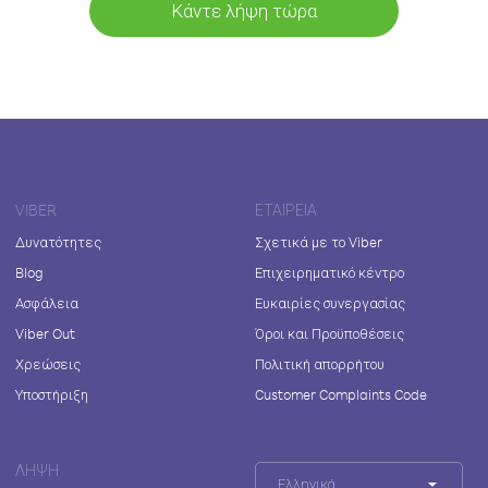
Κάντε λήψη τώρα
VIBER
ΕΤΑΙΡΕΊΑ
Δυνατότητες
Σχετικά με το Viber
Blog
Επιχειρηματικό κέντρο
Ασφάλεια
Ευκαιρίες συνεργασίας
Viber Out
Όροι και Προϋποθέσεις
Χρεώσεις
Πολιτική απορρήτου
Υποστήριξη
Customer Complaints Code
ΛΉΨΗ
Ελληνικά