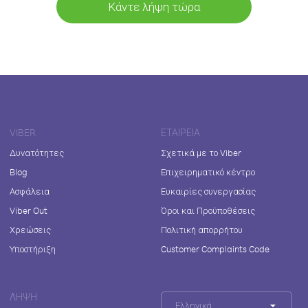
Κάντε λήψη τώρα
VIBER
ΕΤΑΙΡΕΊΑ
Δυνατότητες
Σχετικά με το Viber
Blog
Επιχειρηματικό κέντρο
Ασφάλεια
Ευκαιρίες συνεργασίας
Viber Out
Όροι και Προϋποθέσεις
Χρεώσεις
Πολιτική απορρήτου
Υποστήριξη
Customer Complaints Code
ΛΉΨΗ
Ελληνικά