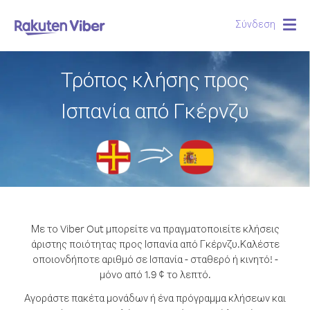
Σύνδεση
Togg
navig
Τρόπος κλήσης προς
Ισπανία από Γκέρνζυ
Με το Viber Out μπορείτε να πραγματοποιείτε κλήσεις
άριστης ποιότητας προς Ισπανία από Γκέρνζυ.
Καλέστε
οποιονδήποτε αριθμό σε Ισπανία - σταθερό ή κινητό! -
μόνο από 1.9 ¢ το λεπτό.
Αγοράστε πακέτα μονάδων ή ένα πρόγραμμα κλήσεων και