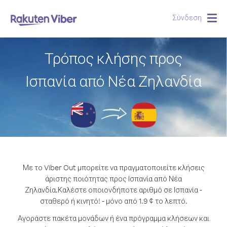
Σύνδεση
Togg
navig
Τρόπος κλήσης προς
Ισπανία από Νέα Ζηλανδία
Με το Viber Out μπορείτε να πραγματοποιείτε κλήσεις
άριστης ποιότητας προς Ισπανία από Νέα
Ζηλανδία.
Καλέστε οποιονδήποτε αριθμό σε Ισπανία -
σταθερό ή κινητό! - μόνο από 1.9 ¢ το λεπτό.
Αγοράστε πακέτα μονάδων ή ένα πρόγραμμα κλήσεων και