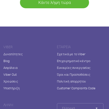
Κάντε λήψη τώρα
VIBER
ΕΤΑΙΡΕΊΑ
Δυνατότητες
Σχετικά με το Viber
Blog
Επιχειρηματικό κέντρο
Ασφάλεια
Ευκαιρίες συνεργασίας
Viber Out
Όροι και Προϋποθέσεις
Χρεώσεις
Πολιτική απορρήτου
Υποστήριξη
Customer Complaints Code
ΛΉΨΗ
Ελληνικά