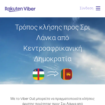
Σύνδεση
Togg
navig
Τρόπος κλήσης προς Σρι
Λάνκα από
Κεντροαφρικανική
Δημοκρατία
Με το Viber Out μπορείτε να πραγματοποιείτε κλήσεις
άριστης ποιότητας προς Σρι Λάνκα από