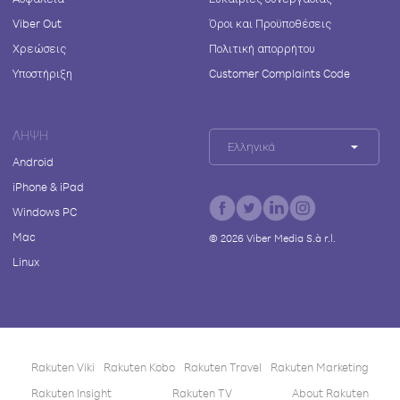
Viber Out
Όροι και Προϋποθέσεις
Χρεώσεις
Πολιτική απορρήτου
Υποστήριξη
Customer Complaints Code
ΛΉΨΗ
Ελληνικά
Android
iPhone & iPad
Windows PC
Mac
©
2026
Viber Media S.à r.l.
Linux
Rakuten Viki
Rakuten Kobo
Rakuten Travel
Rakuten Marketing
Rakuten Insight
Rakuten TV
About Rakuten