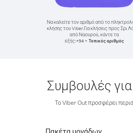
Να καλείτε τον αριθμό από το πληκτρολ
κλήσης του Viber.
Για κλήσεις προς Σρι Λ
από Ναουρού, κάντε τα
εξής:
+
+
94
Τοπικός αριθμός
Συμβουλές για
Το Viber Out προσφέρει περι
Πακέτα μονάδων