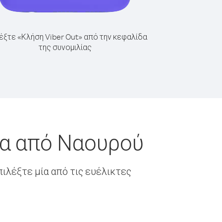
έξτε «Κλήση Viber Out» από την κεφαλίδα
της συνομιλίας
κα από Ναουρού
ιλέξτε μία από τις ευέλικτες