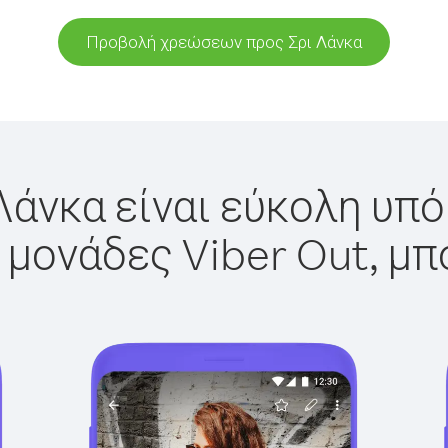
Προβολή χρεώσεων προς Σρι Λάνκα
Λάνκα είναι εύκολη υπό
 μονάδες Viber Out, μπ