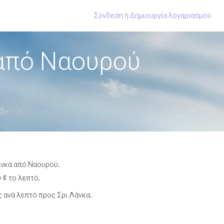
Σύνδεση
ή
Δημιουργία λογαριασμού
 από Ναουρού
άνκα από Ναουρού.
 ¢ το λεπτό.
 ανά λεπτό προς Σρι Λάνκα.