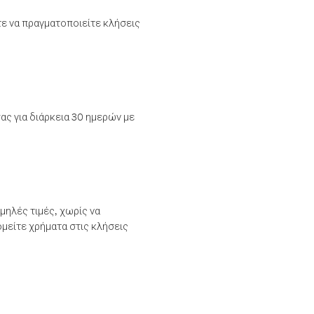
τε να πραγματοποιείτε κλήσεις
ας για διάρκεια 30 ημερών με
μηλές τιμές, χωρίς να
μείτε χρήματα στις κλήσεις