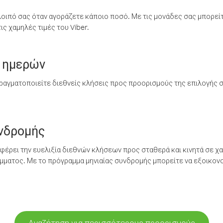
λοιπό σας όταν αγοράζετε κάποιο ποσό. Με τις μονάδες σας μπορεί
ς χαμηλές τιμές του Viber.
 ημερών
ραγματοποιείτε διεθνείς κλήσεις προς προορισμούς της επιλογής σ
υνδρομής
έρει την ευελιξία διεθνών κλήσεων προς σταθερά και κινητά σε χα
ματος. Με το πρόγραμμα μηνιαίας συνδρομής μπορείτε να εξοικονο
Αναζήτηση για περισσότερους προορισμούς