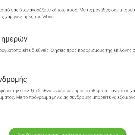
λοιπό σας όταν αγοράζετε κάποιο ποσό. Με τις μονάδες σας μπορεί
ς χαμηλές τιμές του Viber.
 ημερών
ραγματοποιείτε διεθνείς κλήσεις προς προορισμούς της επιλογής σ
υνδρομής
έρει την ευελιξία διεθνών κλήσεων προς σταθερά και κινητά σε χα
ματος. Με το πρόγραμμα μηνιαίας συνδρομής μπορείτε να εξοικονο
Αναζήτηση για περισσότερους προορισμούς