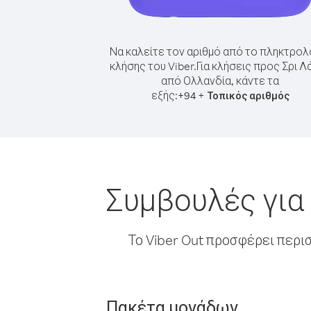
Να καλείτε τον αριθμό από το πληκτρολ
κλήσης του Viber.
Για κλήσεις προς Σρι Λ
από Ολλανδία, κάντε τα
εξής:
+
+
94
Τοπικός αριθμός
Συμβουλές για
Το Viber Out προσφέρει περι
Πακέτα μονάδων