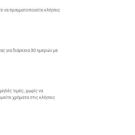
τε να πραγματοποιείτε κλήσεις
ας για διάρκεια 30 ημερών με
μηλές τιμές, χωρίς να
μείτε χρήματα στις κλήσεις