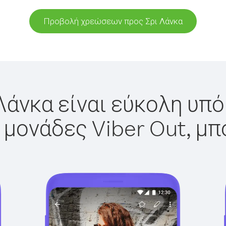
Προβολή χρεώσεων προς Σρι Λάνκα
Λάνκα είναι εύκολη υπό
 μονάδες Viber Out, μπ