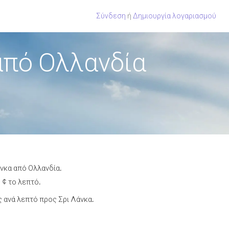
Σύνδεση
ή
Δημιουργία λογαριασμού
από Ολλανδία
άνκα από Ολλανδία.
 ¢ το λεπτό.
 ανά λεπτό προς Σρι Λάνκα.