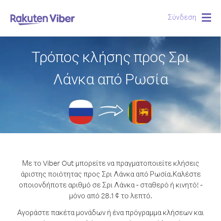
Σύνδεση
Togg
navig
Τρόπος κλήσης προς Σρι
Λάνκα από Ρωσία
Με το Viber Out μπορείτε να πραγματοποιείτε κλήσεις
άριστης ποιότητας προς Σρι Λάνκα από Ρωσία.
Καλέστε
οποιονδήποτε αριθμό σε Σρι Λάνκα - σταθερό ή κινητό! -
μόνο από 28.1 ¢ το λεπτό.
Αγοράστε πακέτα μονάδων ή ένα πρόγραμμα κλήσεων και