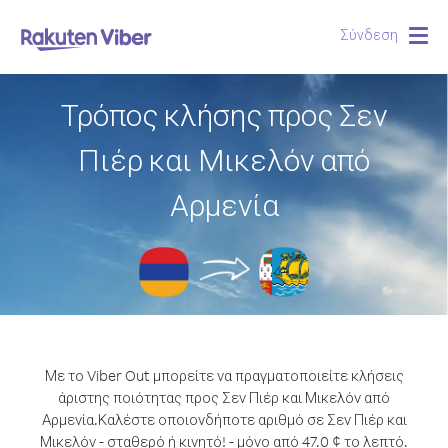
Σύνδεση
Togg
navig
Τρόπος κλήσης προς Σεν
Πιέρ και Μικελόν από
Αρμενία
Με το Viber Out μπορείτε να πραγματοποιείτε κλήσεις
άριστης ποιότητας προς Σεν Πιέρ και Μικελόν από
Αρμενία.
Καλέστε οποιονδήποτε αριθμό σε Σεν Πιέρ και
Μικελόν - σταθερό ή κινητό! - μόνο από 47.0 ¢ το λεπτό.