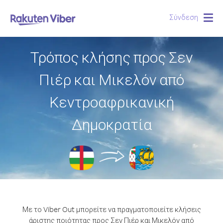
Σύνδεση
Togg
navig
Τρόπος κλήσης προς Σεν
Πιέρ και Μικελόν από
Κεντροαφρικανική
Δημοκρατία
Με το Viber Out μπορείτε να πραγματοποιείτε κλήσεις
άριστης ποιότητας προς Σεν Πιέρ και Μικελόν από