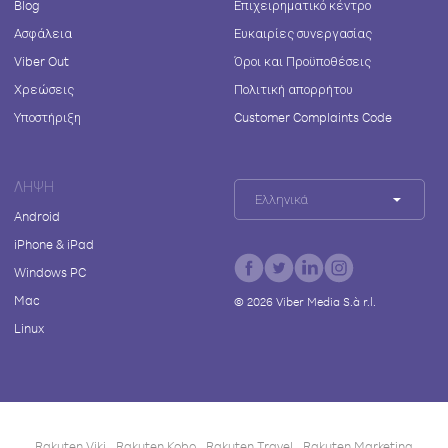
Blog
Επιχειρηματικό κέντρο
Ασφάλεια
Ευκαιρίες συνεργασίας
Viber Out
Όροι και Προϋποθέσεις
Χρεώσεις
Πολιτική απορρήτου
Υποστήριξη
Customer Complaints Code
ΛΉΨΗ
Ελληνικά
Android
iPhone & iPad
Windows PC
Mac
©
2026
Viber Media S.à r.l.
Linux
Rakuten Viki
Rakuten Kobo
Rakuten Travel
Rakuten Marketing