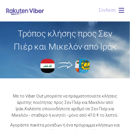
Σύνδεση
Togg
navig
Τρόπος κλήσης προς Σεν
Πιέρ και Μικελόν από Ιράκ
Με το Viber Out μπορείτε να πραγματοποιείτε κλήσεις
άριστης ποιότητας προς Σεν Πιέρ και Μικελόν από
Ιράκ.
Καλέστε οποιονδήποτε αριθμό σε Σεν Πιέρ και
Μικελόν - σταθερό ή κινητό! - μόνο από 47.0 ¢ το λεπτό.
Αγοράστε πακέτα μονάδων ή ένα πρόγραμμα κλήσεων και