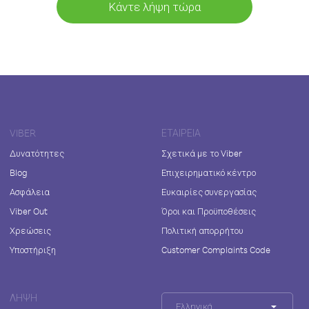
Κάντε λήψη τώρα
VIBER
ΕΤΑΙΡΕΊΑ
Δυνατότητες
Σχετικά με το Viber
Blog
Επιχειρηματικό κέντρο
Ασφάλεια
Ευκαιρίες συνεργασίας
Viber Out
Όροι και Προϋποθέσεις
Χρεώσεις
Πολιτική απορρήτου
Υποστήριξη
Customer Complaints Code
ΛΉΨΗ
Ελληνικά