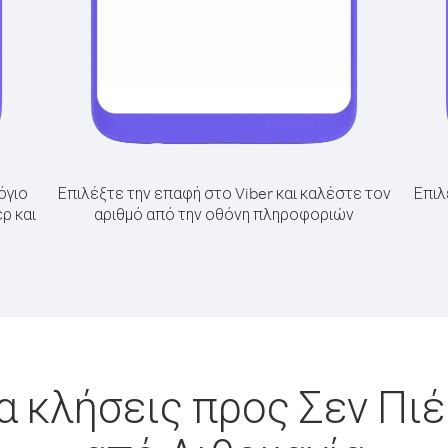
όγιο
Επιλέξτε την επαφή στο Viber και καλέστε τον
Επιλ
ρ και
αριθμό από την οθόνη πληροφοριών
α κλήσεις προς Σεν Πιέ