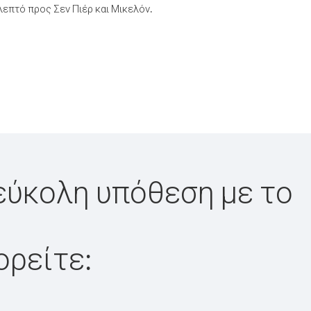
επτό προς Σεν Πιέρ και Μικελόν.
 εύκολη υπόθεση με το
ορείτε: