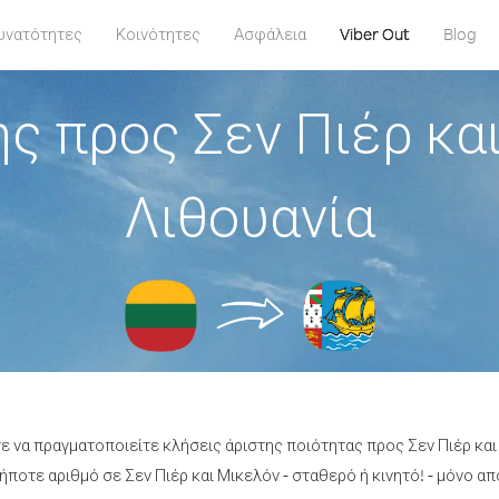
υνατότητες
Κοινότητες
Ασφάλεια
Viber Out
Blog
ς προς Σεν Πιέρ κα
Λιθουανία
τε να πραγματοποιείτε κλήσεις άριστης ποιότητας προς Σεν Πιέρ και
ποτε αριθμό σε Σεν Πιέρ και Μικελόν - σταθερό ή κινητό! - μόνο από