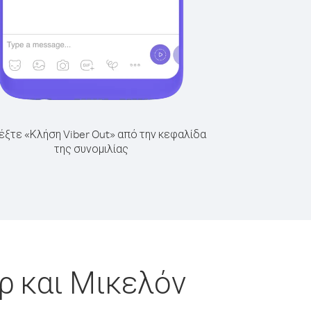
έξτε «Κλήση Viber Out» από την κεφαλίδα
της συνομιλίας
ρ και Μικελόν