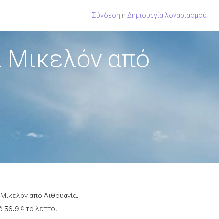
Σύνδεση
ή
Δημιουργία λογαριασμού
ι Μικελόν από
 Μικελόν από Λιθουανία.
 56.9 ¢ το λεπτό.