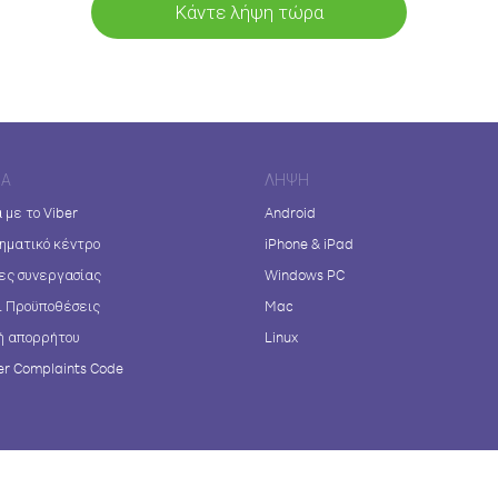
Κάντε λήψη τώρα
ΊΑ
ΛΉΨΗ
 με το Viber
Android
ηματικό κέντρο
iPhone & iPad
ες συνεργασίας
Windows PC
ι Προϋποθέσεις
Mac
ή απορρήτου
Linux
r Complaints Code