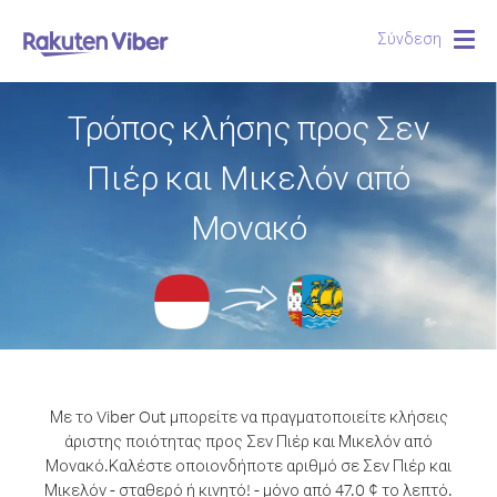
Σύνδεση
Togg
navig
Τρόπος κλήσης προς Σεν
Πιέρ και Μικελόν από
Μονακό
Με το Viber Out μπορείτε να πραγματοποιείτε κλήσεις
άριστης ποιότητας προς Σεν Πιέρ και Μικελόν από
Μονακό.
Καλέστε οποιονδήποτε αριθμό σε Σεν Πιέρ και
Μικελόν - σταθερό ή κινητό! - μόνο από 47.0 ¢ το λεπτό.