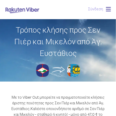
Σύνδεση
Togg
navig
Τρόπος κλήσης προς Σεν
Πιέρ και Μικελόν από Άγ.
Ευστάθιος
Με το Viber Out μπορείτε να πραγματοποιείτε κλήσεις
άριστης ποιότητας προς Σεν Πιέρ και Μικελόν από Άγ.
Ευστάθιος.
Καλέστε οποιονδήποτε αριθμό σε Σεν Πιέρ
και Μικελόν - σταθερό ή κινητό! - μόνο από 47.0 ¢ το