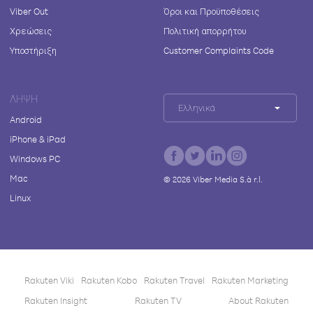
Viber Out
Όροι και Προϋποθέσεις
Χρεώσεις
Πολιτική απορρήτου
Υποστήριξη
Customer Complaints Code
ΛΉΨΗ
Ελληνικά
Android
iPhone & iPad
Windows PC
Mac
©
2026
Viber Media S.à r.l.
Linux
Rakuten Viki
Rakuten Kobo
Rakuten Travel
Rakuten Marketing
Rakuten Insight
Rakuten TV
About Rakuten