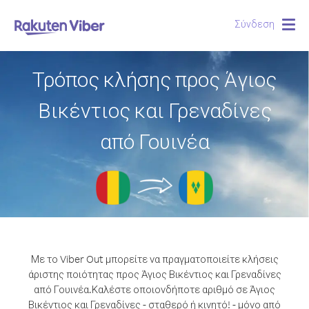
Σύνδεση
Togg
navig
Τρόπος κλήσης προς Άγιος
Βικέντιος και Γρεναδίνες
από Γουινέα
Με το Viber Out μπορείτε να πραγματοποιείτε κλήσεις
άριστης ποιότητας προς Άγιος Βικέντιος και Γρεναδίνες
από Γουινέα.
Καλέστε οποιονδήποτε αριθμό σε Άγιος
Βικέντιος και Γρεναδίνες - σταθερό ή κινητό! - μόνο από