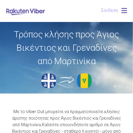
Σύνδεση
Togg
navig
Τρόπος κλήσης προς Άγιος
Βικέντιος και Γρεναδίνες
από Μαρτινίκα
Με το Viber Out μπορείτε να πραγματοποιείτε κλήσεις
άριστης ποιότητας προς Άγιος Βικέντιος και Γρεναδίνες
από Μαρτινίκα.
Καλέστε οποιονδήποτε αριθμό σε Άγιος
Βικέντιος και Γρεναδίνες - σταθερό ή κινητό! - μόνο από