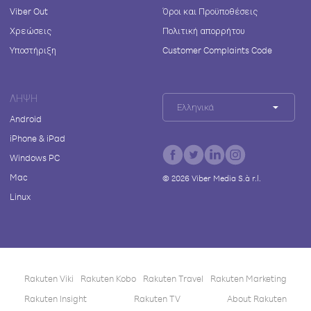
Viber Out
Όροι και Προϋποθέσεις
Χρεώσεις
Πολιτική απορρήτου
Υποστήριξη
Customer Complaints Code
ΛΉΨΗ
Ελληνικά
Android
iPhone & iPad
Windows PC
Mac
©
2026
Viber Media S.à r.l.
Linux
Rakuten Viki
Rakuten Kobo
Rakuten Travel
Rakuten Marketing
Rakuten Insight
Rakuten TV
About Rakuten