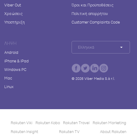
Viber Out
Όροι και Προϋποθέσεις
Χρεώσεις
Πολιτική απορρήτου
Υποστήριξη
Customer Complaints Code
ΛΉΨΗ
Ελληνικά
Android
iPhone & iPad
Windows PC
Mac
©
2026
Viber Media S.à r.l.
Linux
Rakuten Viki
Rakuten Kobo
Rakuten Travel
Rakuten Marketing
Rakuten Insight
Rakuten TV
About Rakuten