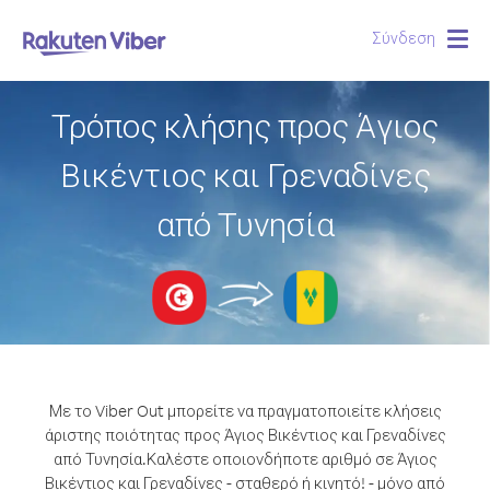
Σύνδεση
Togg
navig
Τρόπος κλήσης προς Άγιος
Βικέντιος και Γρεναδίνες
από Τυνησία
Με το Viber Out μπορείτε να πραγματοποιείτε κλήσεις
άριστης ποιότητας προς Άγιος Βικέντιος και Γρεναδίνες
από Τυνησία.
Καλέστε οποιονδήποτε αριθμό σε Άγιος
Βικέντιος και Γρεναδίνες - σταθερό ή κινητό! - μόνο από