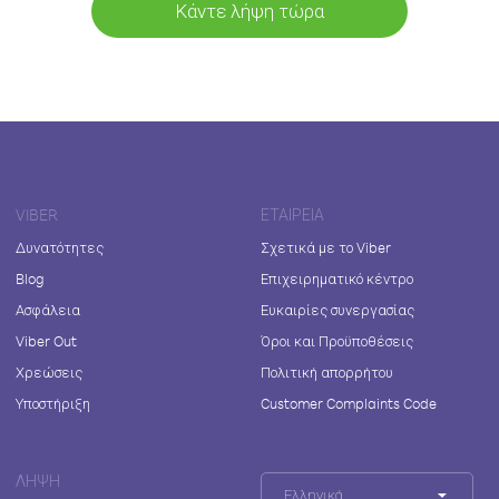
Κάντε λήψη τώρα
VIBER
ΕΤΑΙΡΕΊΑ
Δυνατότητες
Σχετικά με το Viber
Blog
Επιχειρηματικό κέντρο
Ασφάλεια
Ευκαιρίες συνεργασίας
Viber Out
Όροι και Προϋποθέσεις
Χρεώσεις
Πολιτική απορρήτου
Υποστήριξη
Customer Complaints Code
ΛΉΨΗ
Ελληνικά