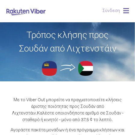
Σύνδεση
Togg
navig
Τρόπος κλήσης προς
Σουδάν από Λιχτενστάιν
Με το Viber Out μπορείτε να πραγματοποιείτε κλήσεις
άριστης ποιότητας προς Σουδάν από
Λιχτενστάιν.
Καλέστε οποιονδήποτε αριθμό σε Σουδάν -
σταθερό ή κινητό! - μόνο από 37.5 ¢ το λεπτό.
Αγοράστε πακέτα μονάδων ή ένα πρόγραμμα κλήσεων και